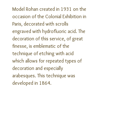
Model Rohan created in 1931 on the
occasion of the Colonial Exhibition in
Paris, decorated with scrolls
engraved with hydrofluoric acid. The
decoration of this service, of great
finesse, is emblematic of the
technique of etching with acid
which allows for repeated types of
decoration and especially
arabesques. This technique was
developed in 1864.
Modern engraving.
Height: 3.93". Diameter: 3.14".
Capacity: 21 cl (7.10 US fl oz).
Stamped glass.