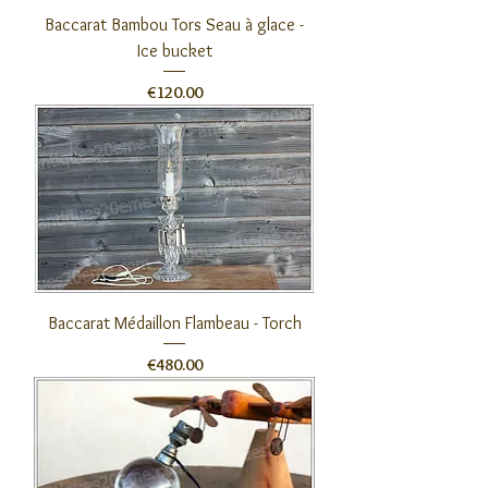
Baccarat Bambou Tors Seau à glace -
Ice bucket
Price
€120.00
Baccarat Médaillon Flambeau - Torch
Price
€480.00