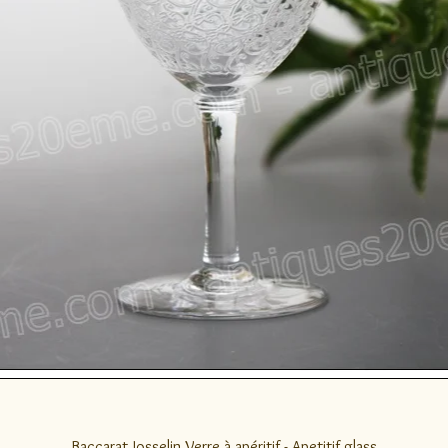
Quick View
Baccarat Josselin Verre à apéritif - Apetitif glass