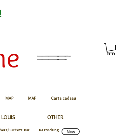
!
me
MAP
MAP
Carte cadeau
 LOUIS
OTHER
chers/Buckets
Bar
Restocking
New