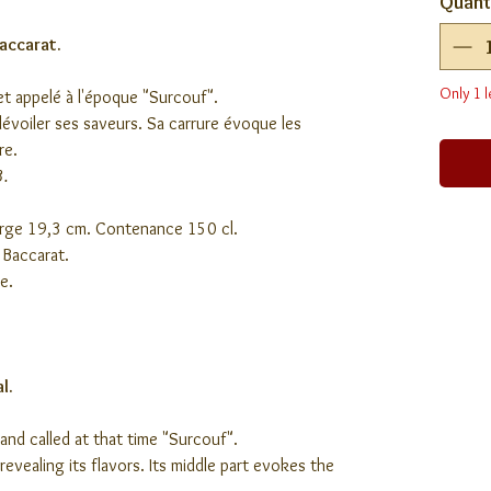
Quant
Baccarat.
Only 1 l
t appelé à l'époque "Surcouf".
 dévoiler ses saveurs. Sa carrure évoque les
re.
3.
arge 19,3 cm. Contenance 150 cl.
 Baccarat.
ée.
l.
nd called at that time "Surcouf".
revealing its flavors. Its middle part evokes the