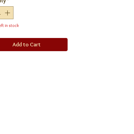
ity
*
eft in stock
Add to Cart