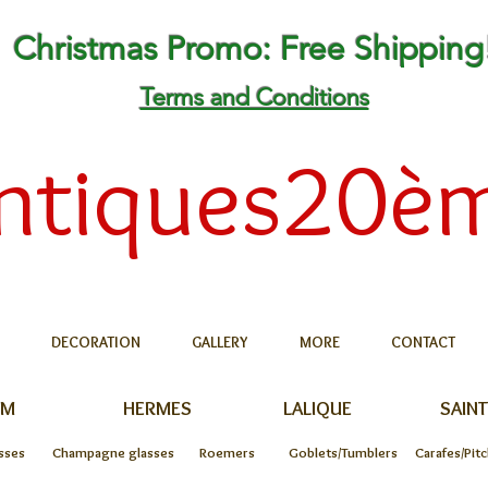
Christmas Promo: Free Shipping
Terms and Conditions
ntiques20è
DECORATION
GALLERY
MORE
CONTACT
UM
HERMES
LALIQUE
SAINT
sses
Champagne glasses
Roemers
Goblets/Tumblers
Carafes/Pit