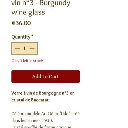
vin n°3 - Burgundy
wine glass
Price
€36.00
Quantity
*
Only 5 left in stock
Add to Cart
Verre à vin de Bourgogne n°3 en
cristal de Baccarat.
Célèbre modèle Art Déco "Lido" créé
dans les années 1930.
Cristal soufflé de forme conique,