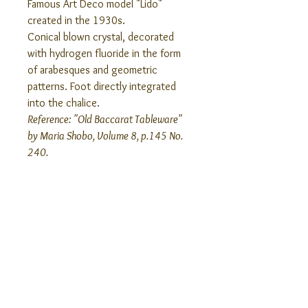
Famous Art Deco model "Lido"
created in the 1930s.
Conical blown crystal, decorated
with hydrogen fluoride in the form
of arabesques and geometric
patterns. Foot directly integrated
into the chalice.
Reference: "Old Baccarat Tableware"
by Maria Shobo, Volume 8, p.145 No.
240.
Height: between 4.37" and 4.44".
Diameter: 2.87". Capacity: 18 cl
(6.08 US fl oz).
Unstamped glass, too old to be.
Related Products